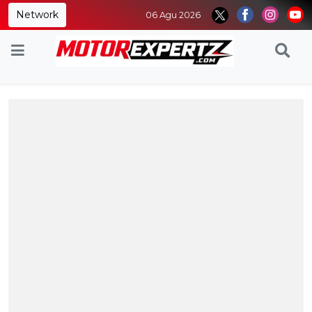
Network
06 Agu 2026