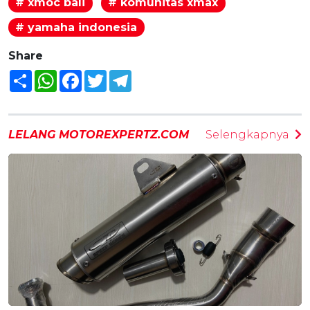
# xmoc bali
# komunitas xmax
# yamaha indonesia
Share
Share
WhatsApp
Facebook
Twitter
Telegram
LELANG MOTOREXPERTZ.COM
Selengkapnya