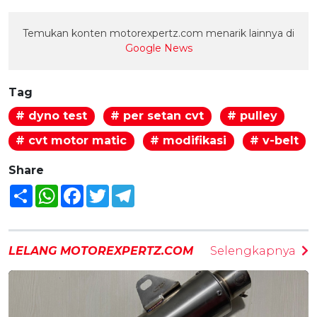
Temukan konten motorexpertz.com menarik lainnya di
Google News
Tag
# dyno test
# per setan cvt
# pulley
# cvt motor matic
# modifikasi
# v-belt
Share
Share
WhatsApp
Facebook
Twitter
Telegram
LELANG MOTOREXPERTZ.COM
Selengkapnya