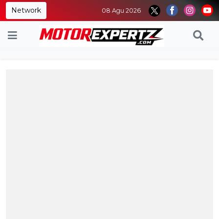
Network
08 Agu 2026