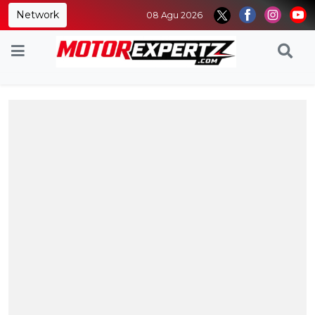
Network
08 Agu 2026