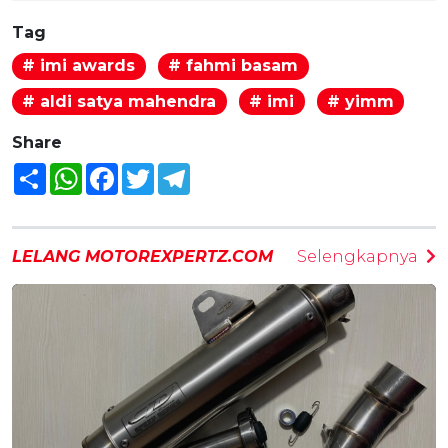
Tag
# imi awards
# fahmi basam
# aldi satya mahendra
# imi
# yimm
Share
Share
WhatsApp
Facebook
Twitter
Telegram
LELANG MOTOREXPERTZ.COM
Selengkapnya