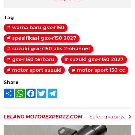
Tag
# warna baru gsx-r150
# spesifikasi gsx-r150 2027
# suzuki gsx-r150 abs 2-channel
# gsx-r150 terbaru
# suzuki gsx-r150 2027
# motor sport suzuki
# motor sport 150 cc
Share
Share
WhatsApp
Facebook
Twitter
Telegram
LELANG MOTOREXPERTZ.COM
Selengkapnya