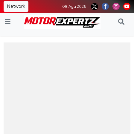
Network
08 Agu 2026