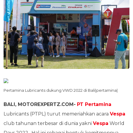
Pertamina Lubricants dukung VWD 2022 di Bali|pertamina|
BALI, MOTOREXPERTZ.COM-
PT Pertamina
Lubricants (PTPL) turut memeriahkan acara
Vespa
club tahunan terbesar di dunia yakni
Vespa
World
Days 2022 . Hal ini sebagai bentuk komitmennya