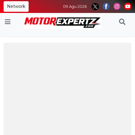
Network
09 Agu 2026