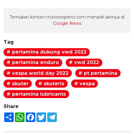
Temukan konten motorexpertz.com menarik lainnya di
Google News
Tag
# pertamina dukung vwd 2022
# pertamina enduro
# vwd 2022
# vespa world day 2022
# pt pertamina
# skuter
# skuteris
# vespa
# pertamina lubricants
Share
Share
WhatsApp
Facebook
Twitter
Telegram