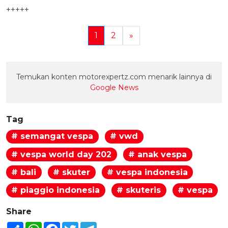
+++++
1
2
»
Temukan konten motorexpertz.com menarik lainnya di
Google News
Tag
# semangat vespa
# vwd
# vespa world day 202
# anak vespa
# bali
# skuter
# vespa indonesia
# piaggio indonesia
# skuteris
# vespa
Share
Share
WhatsApp
Facebook
Twitter
Telegram