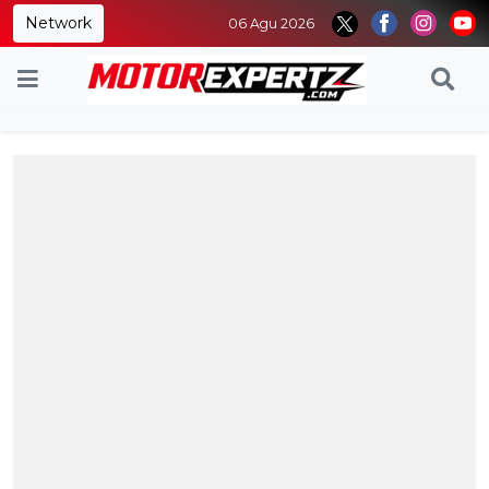
Network
06 Agu 2026