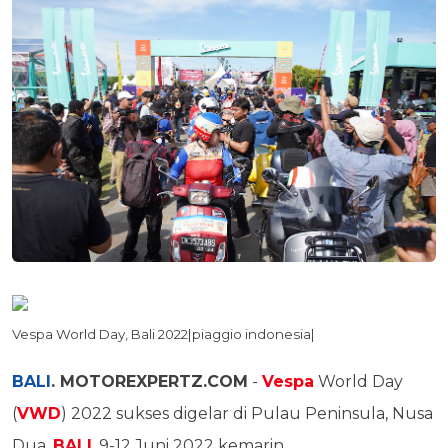
Vespa World Day, Bali 2022|piaggio indonesia|
BALI
. MOTOREXPERTZ.COM
-
Vespa
World Day
(
VWD
) 2022 sukses digelar di Pulau Peninsula, Nusa
Dua,
BALI
, 9-12 Juni 2022 kemarin.