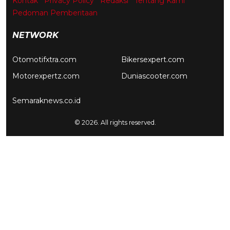
Kontak
Privacy Policy
Redaksi
Tentang Kami
Pedoman Pemberitaan
NETWORK
Otomotifxtra.com
Bikersexpert.com
Motorexpertz.com
Duniascooter.com
Semaraknews.co.id
© 2026. All rights reserved.