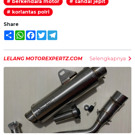
# berkendara motor
# sandal jepit
# korlantas polri
Share
Share
WhatsApp
Facebook
Twitter
Telegram
LELANG MOTOREXPERTZ.COM
Selengkapnya