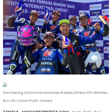
Doni Racing School mendominasi di kelas All New R15 Idemitsu
bLU cRU Junior Pro|M. Ichsan|