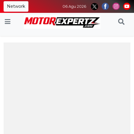
Network
06 Agu 2026