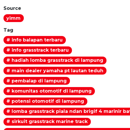
Source
yimm
Tag
# info balapan terbaru
# info grasstrack terbaru
# hadiah lomba grasstrack di lampung
# main dealer yamaha pt lautan teduh
# pembalap di lampung
# komunitas otomotif di lampung
# potensi otomotif di lampung
# lomba grasstrack piala ndan brigif 4 marinir ba
# sirkuit grasstrack marine track