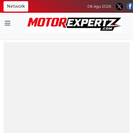
Network
08 Agu 2026