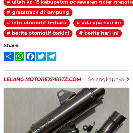
# ultah ke-15 kabupaten pesawaran gelar grasstr
# grasstrack di lampung
# info otomotif terbaru
# ada apa hari ini
# berita otomotif terkini
# berita hari ini
Share
Share
WhatsApp
Facebook
Twitter
Telegram
LELANG MOTOREXPERTZ.COM
Selengkapnya