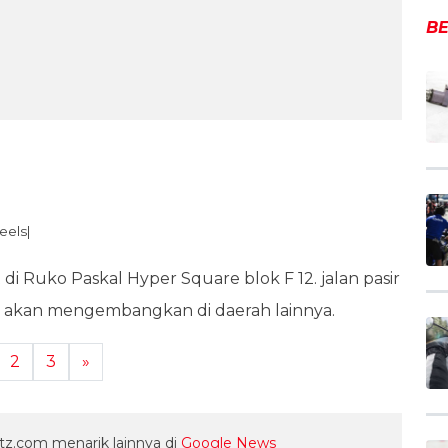
BE
eels|
 di Ruko Paskal Hyper Square blok F 12. jalan pasir
ya akan mengembangkan di daerah lainnya.
2
3
»
z.com menarik lainnya di
Google News