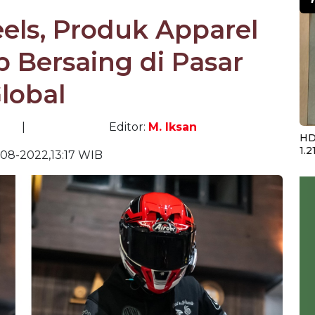
els, Produk Apparel
p Bersaing di Pasar
lobal
|
Editor:
M. Iksan
HD
1.2
08-2022,13:17 WIB