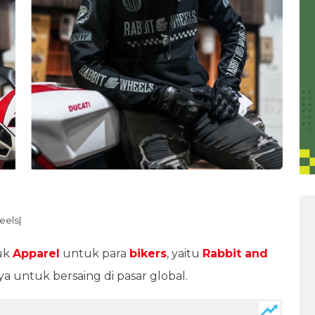
eels|
uk
Apparel
untuk para
bikers
, yaitu
Rabbit and
a untuk bersaing di pasar global.