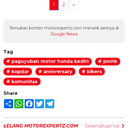
1
2
»
Temukan konten motorexpertz.com menarik lainnya di
Google News
Tag
# paguyuban motor honda kediri
# pmhk
# kopdar
# anniversary
# bikers
# komunitas
Share
Share
WhatsApp
Facebook
Twitter
Telegram
LELANG MOTOREXPERTZ.COM
Selengkapnya