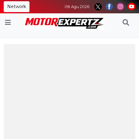
Network
08 Agu 2026