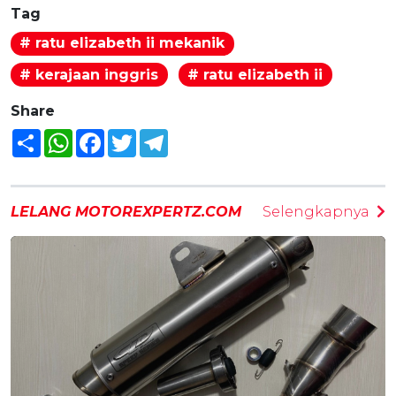
Tag
# ratu elizabeth ii mekanik
# kerajaan inggris
# ratu elizabeth ii
Share
Share
WhatsApp
Facebook
Twitter
Telegram
LELANG MOTOREXPERTZ.COM
Selengkapnya