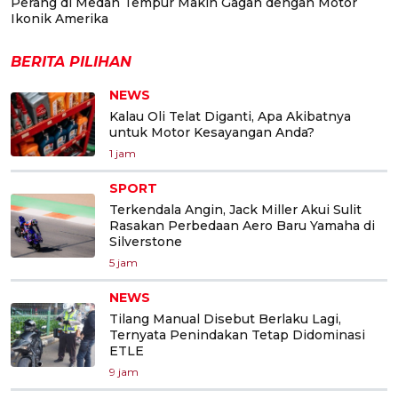
Perang di Medan Tempur Makin Gagah dengan Motor
Ikonik Amerika
BERITA PILIHAN
NEWS
Kalau Oli Telat Diganti, Apa Akibatnya
untuk Motor Kesayangan Anda?
1 jam
SPORT
Terkendala Angin, Jack Miller Akui Sulit
Rasakan Perbedaan Aero Baru Yamaha di
Silverstone
5 jam
NEWS
Tilang Manual Disebut Berlaku Lagi,
Ternyata Penindakan Tetap Didominasi
ETLE
9 jam