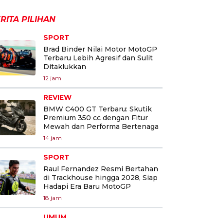
RITA PILIHAN
SPORT
Brad Binder Nilai Motor MotoGP
Terbaru Lebih Agresif dan Sulit
Ditaklukkan
12 jam
REVIEW
BMW C400 GT Terbaru: Skutik
Premium 350 cc dengan Fitur
Mewah dan Performa Bertenaga
14 jam
SPORT
Raul Fernandez Resmi Bertahan
di Trackhouse hingga 2028, Siap
Hadapi Era Baru MotoGP
18 jam
UMUM