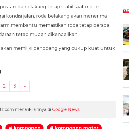
sisi roda belakang tetap stabil saat motor
BE
ai kondisi jalan, roda belakang akan menerima
g arm membantu memastikan roda tetap berada
daraan tetap mudah dikendalikan.
k akan memiliki penopang yang cukup kuat untuk
g
2
3
»
z.com menarik lainnya di
Google News
# komponen
# komponen motor