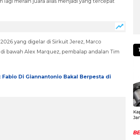
 lagi meraih juara alias menjadi yang tercepat
026 yang digelar di Sirkuit Jerez, Marco
 di bawah Alex Marquez, pembalap andalan Tim
: Fabio Di Giannantonio Bakal Berpesta di
Ka
Ja
BE