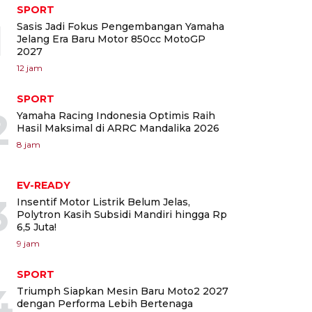
SPORT
1
Sasis Jadi Fokus Pengembangan Yamaha
Jelang Era Baru Motor 850cc MotoGP
2027
12 jam
SPORT
2
Yamaha Racing Indonesia Optimis Raih
Hasil Maksimal di ARRC Mandalika 2026
8 jam
EV-READY
3
Insentif Motor Listrik Belum Jelas,
Polytron Kasih Subsidi Mandiri hingga Rp
6,5 Juta!
9 jam
SPORT
4
Triumph Siapkan Mesin Baru Moto2 2027
dengan Performa Lebih Bertenaga