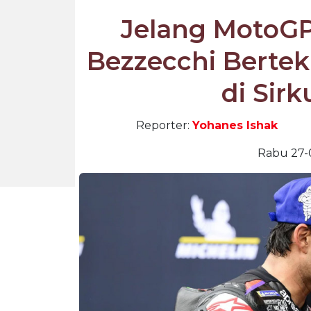
Jelang MotoGP 
Bezzecchi Berte
di Sirk
Reporter:
Yohanes Ishak
Rabu 27-