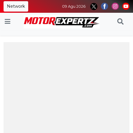
Network
09 Agu 2026