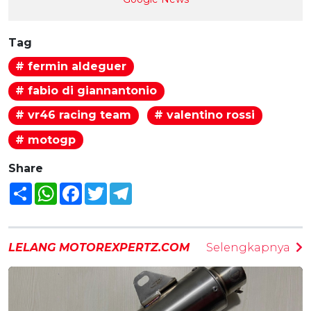
Tag
# fermin aldeguer
# fabio di giannantonio
# vr46 racing team
# valentino rossi
# motogp
Share
Share
WhatsApp
Facebook
Twitter
Telegram
LELANG MOTOREXPERTZ.COM
Selengkapnya