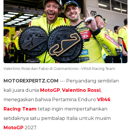
Valentino Rossi dan Fabio di Giannantonio--VR46 Racing Team
MOTOREXPERTZ.COM
--- Penyandang sembilan
kali juara dunia
MotoGP
,
Valentino Rossi
,
menegaskan bahwa Pertamina Enduro
VR46
Racing Team
tetap ingin mempertahankan
setidaknya satu pembalap Italia untuk musim
MotoGP
2027.