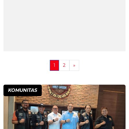
1
2
»
KOMUNITAS