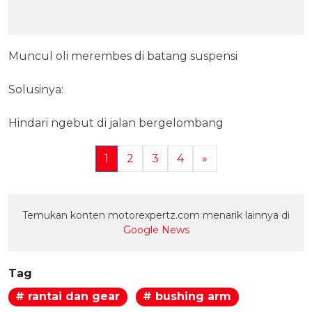
Muncul oli merembes di batang suspensi
Solusinya:
Hindari ngebut di jalan bergelombang
1
2
3
4
»
Temukan konten motorexpertz.com menarik lainnya di
Google News
Tag
# rantai dan gear
# bushing arm