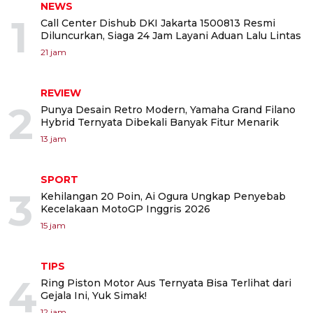
NEWS
1
Call Center Dishub DKI Jakarta 1500813 Resmi
Diluncurkan, Siaga 24 Jam Layani Aduan Lalu Lintas
21 jam
REVIEW
2
Punya Desain Retro Modern, Yamaha Grand Filano
Hybrid Ternyata Dibekali Banyak Fitur Menarik
13 jam
SPORT
3
Kehilangan 20 Poin, Ai Ogura Ungkap Penyebab
Kecelakaan MotoGP Inggris 2026
15 jam
TIPS
4
Ring Piston Motor Aus Ternyata Bisa Terlihat dari
Gejala Ini, Yuk Simak!
12 jam