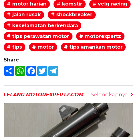
# motor harian
# komstir
# velg racing
# jalan rusak
# shockbreaker
# keselamatan berkendara
# tips perawatan motor
# motorexpertz
# tips
# motor
# tips amankan motor
Share
Share
WhatsApp
Facebook
Twitter
Telegram
LELANG MOTOREXPERTZ.COM
Selengkapnya