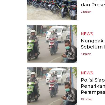
dan Prose
2 bulan
NEWS
Nunggak B
Sebelum 
3 bulan
NEWS
Polisi Sia
Penarikan
Perampa
10 bulan