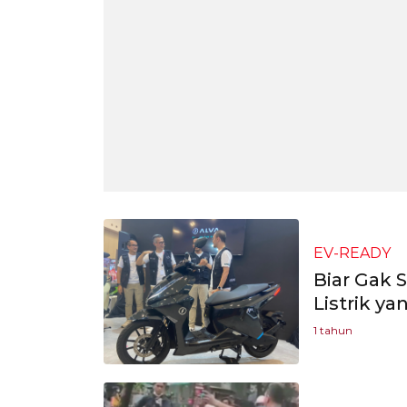
EV-READY
Biar Gak S
Listrik ya
1 tahun