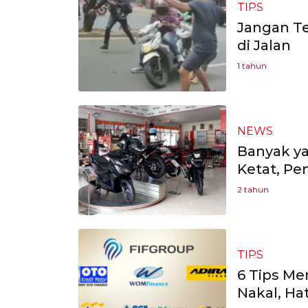
TIPS
Jangan T
di Jalan
1 tahun
NEWS
Banyak ya
Ketat, Pe
2 tahun
TIPS
6 Tips Me
Nakal, Hat