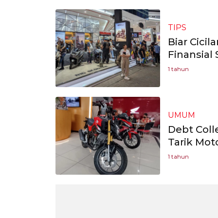
TIPS
Biar Cicil
Finansial
1 tahun
UMUM
Debt Coll
Tarik Mot
1 tahun