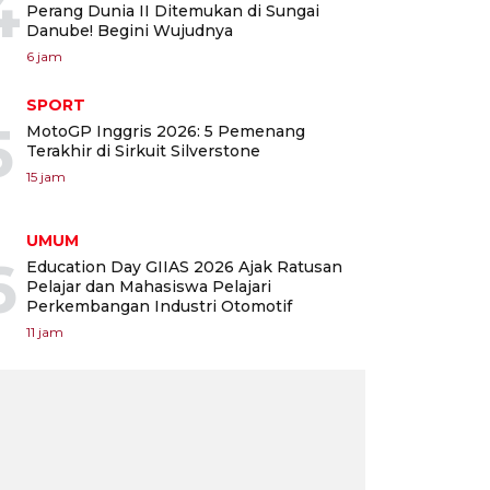
4
Perang Dunia II Ditemukan di Sungai
Danube! Begini Wujudnya
6 jam
SPORT
5
MotoGP Inggris 2026: 5 Pemenang
Terakhir di Sirkuit Silverstone
15 jam
UMUM
6
Education Day GIIAS 2026 Ajak Ratusan
Pelajar dan Mahasiswa Pelajari
Perkembangan Industri Otomotif
11 jam