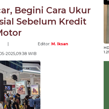
car, Begini Cara Ukur
sial Sebelum Kredit
Motor
|
Editor:
M. Iksan
HD
1.2
05-2025,09:38 WIB