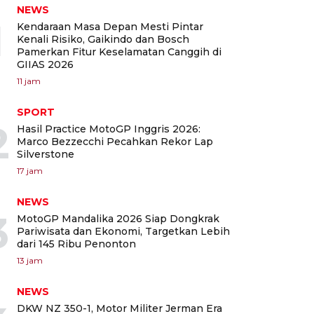
NEWS
1
Kendaraan Masa Depan Mesti Pintar
Kenali Risiko, Gaikindo dan Bosch
Pamerkan Fitur Keselamatan Canggih di
GIIAS 2026
11 jam
SPORT
2
Hasil Practice MotoGP Inggris 2026:
Marco Bezzecchi Pecahkan Rekor Lap
Silverstone
17 jam
NEWS
3
MotoGP Mandalika 2026 Siap Dongkrak
Pariwisata dan Ekonomi, Targetkan Lebih
dari 145 Ribu Penonton
13 jam
NEWS
DKW NZ 350-1, Motor Militer Jerman Era