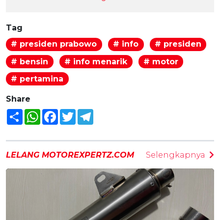
Tag
# presiden prabowo
# info
# presiden
# bensin
# info menarik
# motor
# pertamina
Share
Share
WhatsApp
Facebook
Twitter
Telegram
LELANG MOTOREXPERTZ.COM
Selengkapnya