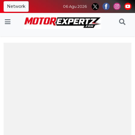
Network
06 Agu 2026