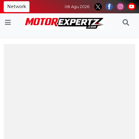
Network
08 Agu 2026