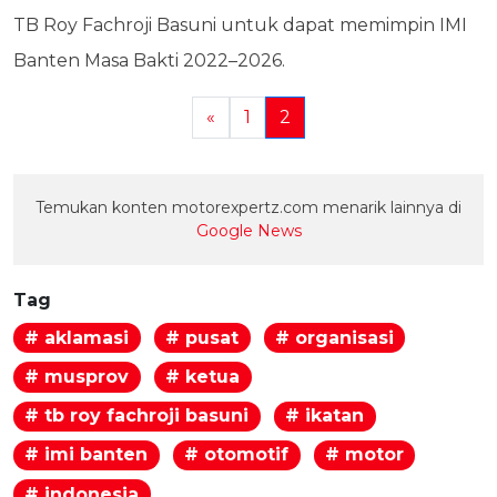
TB Roy Fachroji Basuni untuk dapat memimpin IMI
Banten Masa Bakti 2022–2026.
«
1
2
Temukan konten motorexpertz.com menarik lainnya di
Google News
Tag
# aklamasi
# pusat
# organisasi
# musprov
# ketua
# tb roy fachroji basuni
# ikatan
# imi banten
# otomotif
# motor
# indonesia