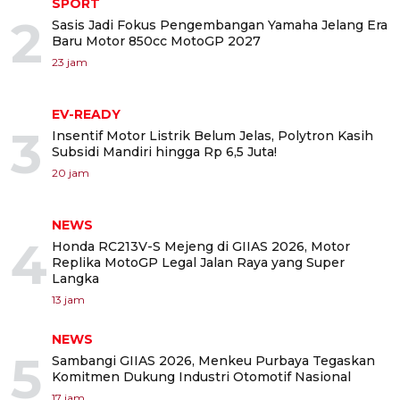
SPORT
2
Sasis Jadi Fokus Pengembangan Yamaha Jelang Era
Baru Motor 850cc MotoGP 2027
23 jam
EV-READY
3
Insentif Motor Listrik Belum Jelas, Polytron Kasih
Subsidi Mandiri hingga Rp 6,5 Juta!
20 jam
NEWS
4
Honda RC213V-S Mejeng di GIIAS 2026, Motor
Replika MotoGP Legal Jalan Raya yang Super
Langka
13 jam
NEWS
5
Sambangi GIIAS 2026, Menkeu Purbaya Tegaskan
Komitmen Dukung Industri Otomotif Nasional
17 jam