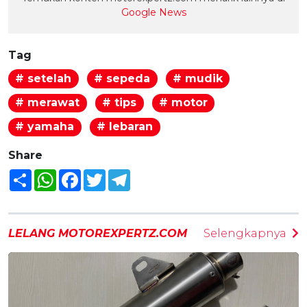
Google News
Tag
# setelah
# sepeda
# mudik
# merawat
# tips
# motor
# yamaha
# lebaran
Share
Share
WhatsApp
Facebook
Twitter
Telegram
LELANG MOTOREXPERTZ.COM
Selengkapnya