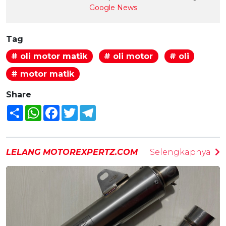
Google News
Tag
# oli motor matik
# oli motor
# oli
# motor matik
Share
Share
WhatsApp
Facebook
Twitter
Telegram
LELANG MOTOREXPERTZ.COM
Selengkapnya