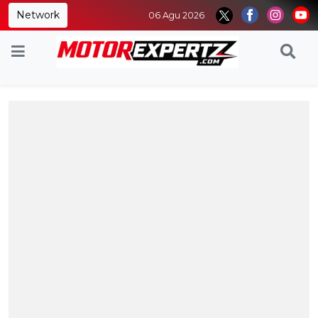
Network
06 Agu 2026