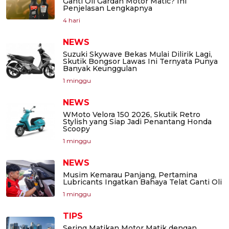
Ganti Oli Gardan Motor Matic? Ini
Penjelasan Lengkapnya
4 hari
NEWS
Suzuki Skywave Bekas Mulai Dilirik Lagi,
Skutik Bongsor Lawas Ini Ternyata Punya
Banyak Keunggulan
1 minggu
NEWS
WMoto Velora 150 2026, Skutik Retro
Stylish yang Siap Jadi Penantang Honda
Scoopy
1 minggu
NEWS
Musim Kemarau Panjang, Pertamina
Lubricants Ingatkan Bahaya Telat Ganti Oli
1 minggu
TIPS
Sering Matikan Motor Matik dengan