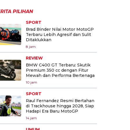
RITA PILIHAN
SPORT
Brad Binder Nilai Motor MotoGP
Terbaru Lebih Agresif dan Sulit
Ditaklukkan
8 jam
REVIEW
BMW C400 GT Terbaru: Skutik
Premium 350 cc dengan Fitur
Mewah dan Performa Bertenaga
10 jam
SPORT
Raul Fernandez Resmi Bertahan
di Trackhouse hingga 2028, Siap
Hadapi Era Baru MotoGP
14 jam
UMUM