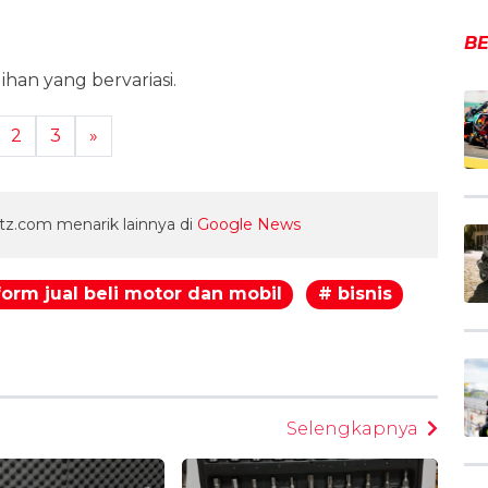
BE
an yang bervariasi.
2
3
»
z.com menarik lainnya di
Google News
form jual beli motor dan mobil
# bisnis
egram
Selengkapnya