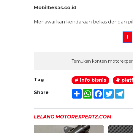
Mobilbekas.co.id
Menawarkan kendaraan bekas dengan pilih
1
Temukan konten motorexpert
Tag
# info bisnis
# plat
Share
WhatsApp
Facebook
Twitter
Tel
Share
LELANG MOTOREXPERTZ.COM