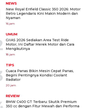
NEWS
1
New Royal Enfield Classic 350 2026: Motor
Retro Legendaris Kini Makin Modern dan
Nyaman
16 jam
UMUM
2
GIIAS 2026 Sediakan Area Test Ride
Motor, Ini Daftar Merek Motor dan Cara
Mengikutinya
18 jam
TIPS
3
Cuaca Panas Bikin Mesin Cepat Panas,
Begini Pentingnya Kondisi Coolant
Radiator
20 jam
REVIEW
4
BMW C400 GT Terbaru: Skutik Premium
350 cc dengan Fitur Mewah dan Performa