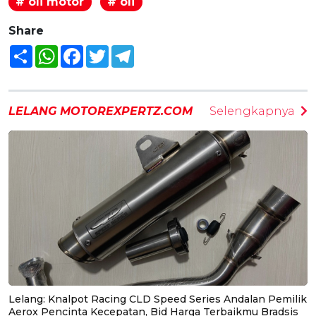
# oli motor
# oli
Share
Share
WhatsApp
Facebook
Twitter
Telegram
LELANG MOTOREXPERTZ.COM
Selengkapnya
Lelang: Knalpot Racing CLD Speed Series Andalan Pemilik
Aerox Pencinta Kecepatan, Bid Harga Terbaikmu Bradsis