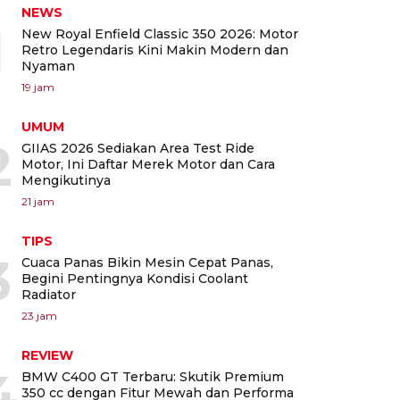
NEWS
1
New Royal Enfield Classic 350 2026: Motor
Retro Legendaris Kini Makin Modern dan
Nyaman
19 jam
UMUM
2
GIIAS 2026 Sediakan Area Test Ride
Motor, Ini Daftar Merek Motor dan Cara
Mengikutinya
21 jam
TIPS
3
Cuaca Panas Bikin Mesin Cepat Panas,
Begini Pentingnya Kondisi Coolant
Radiator
23 jam
REVIEW
4
BMW C400 GT Terbaru: Skutik Premium
350 cc dengan Fitur Mewah dan Performa