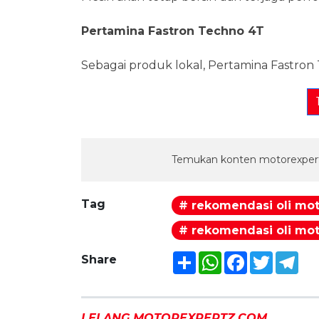
Pertamina Fastron Techno 4T
Sebagai produk lokal, Pertamina Fastron 
Temukan konten motorexpert
Tag
# rekomendasi oli mot
# rekomendasi oli mot
Share
WhatsApp
Facebook
Twitter
Tel
Share
LELANG MOTOREXPERTZ.COM