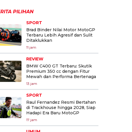
RITA PILIHAN
SPORT
Brad Binder Nilai Motor MotoGP
Terbaru Lebih Agresif dan Sulit
Ditaklukkan
11 jam
REVIEW
BMW C400 GT Terbaru: Skutik
Premium 350 cc dengan Fitur
Mewah dan Performa Bertenaga
13 jam
SPORT
Raul Fernandez Resmi Bertahan
di Trackhouse hingga 2028, Siap
Hadapi Era Baru MotoGP
17 jam
UMUM