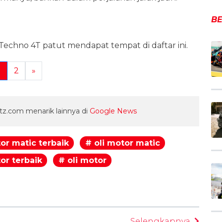
BE
Techno 4T patut mendapat tempat di daftar ini.
1
2
»
z.com menarik lainnya di
Google News
or matic terbaik
# oli motor matic
or terbaik
# oli motor
egram
Selengkapnya