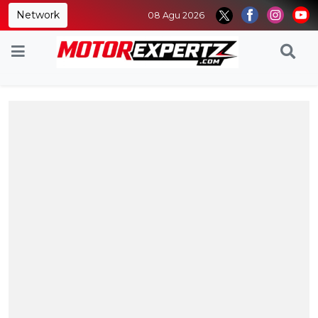
Network
08 Agu 2026