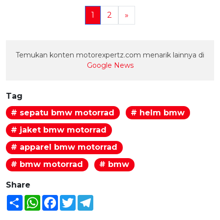
1
2
»
Temukan konten motorexpertz.com menarik lainnya di
Google News
Tag
# sepatu bmw motorrad
# helm bmw
# jaket bmw motorrad
# apparel bmw motorrad
# bmw motorrad
# bmw
Share
Share
WhatsApp
Facebook
Twitter
Telegram