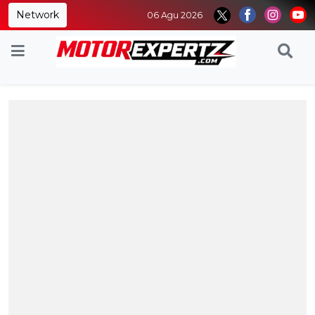
Network
06 Agu 2026