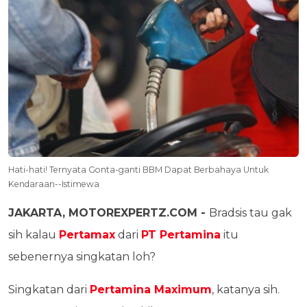
Hati-hati! Ternyata Gonta-ganti BBM Dapat Berbahaya Untuk
Kendaraan--Istimewa
JAKARTA, MOTOREXPERTZ.COM -
Bradsis tau gak
sih kalau
Pertamax
dari
PT Pertamina
itu
sebenernya singkatan loh?
Singkatan dari
Pertamina Maximum
, katanya sih.