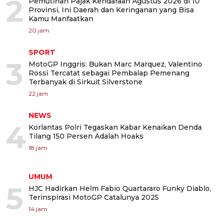
2
Pemutihan Pajak Kendaraan Agustus 2026 di 10
Provinsi, Ini Daerah dan Keringanan yang Bisa
Kamu Manfaatkan
20 jam
SPORT
3
MotoGP Inggris: Bukan Marc Marquez, Valentino
Rossi Tercatat sebagai Pembalap Pemenang
Terbanyak di Sirkuit Silverstone
22 jam
NEWS
4
Korlantas Polri Tegaskan Kabar Kenaikan Denda
Tilang 150 Persen Adalah Hoaks
18 jam
UMUM
5
HJC Hadirkan Helm Fabio Quartararo Funky Diablo,
Terinspirasi MotoGP Catalunya 2025
14 jam