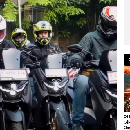
PU
Gl
Ga