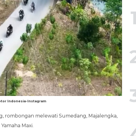
tor Indonesia-Instagram
ng, rombongan melewati Sumedang, Majalengka,
s Yamaha Maxi.