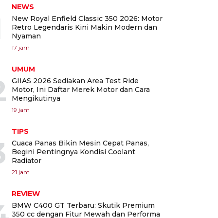
NEWS
1
New Royal Enfield Classic 350 2026: Motor
Retro Legendaris Kini Makin Modern dan
Nyaman
17 jam
UMUM
2
GIIAS 2026 Sediakan Area Test Ride
Motor, Ini Daftar Merek Motor dan Cara
Mengikutinya
19 jam
TIPS
3
Cuaca Panas Bikin Mesin Cepat Panas,
Begini Pentingnya Kondisi Coolant
Radiator
21 jam
REVIEW
4
BMW C400 GT Terbaru: Skutik Premium
350 cc dengan Fitur Mewah dan Performa