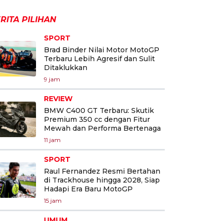
RITA PILIHAN
SPORT
Brad Binder Nilai Motor MotoGP
Terbaru Lebih Agresif dan Sulit
Ditaklukkan
9 jam
REVIEW
BMW C400 GT Terbaru: Skutik
Premium 350 cc dengan Fitur
Mewah dan Performa Bertenaga
11 jam
SPORT
Raul Fernandez Resmi Bertahan
di Trackhouse hingga 2028, Siap
Hadapi Era Baru MotoGP
15 jam
UMUM