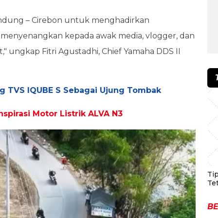
andung – Cirebon untuk menghadirkan
 menyenangkan kepada awak media, vlogger, dan
," ungkap Fitri Agustadhi, Chief Yamaha DDS II
ang TVS IQUBE S Sebagai Ujung Tombak
nspirasi Motor Listrik ALVA N3
Ti
Te
BE