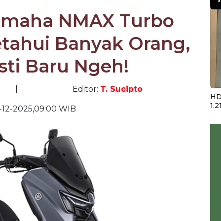
Yamaha NMAX Turbo
etahui Banyak Orang,
sti Baru Ngeh!
|
Editor:
T. Sucipto
HD
1.2
-12-2025,09:00 WIB