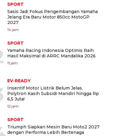
SPORT
1
Sasis Jadi Fokus Pengembangan Yamaha
Jelang Era Baru Motor 850cc MotoGP
2027
14 jam
SPORT
2
Yamaha Racing Indonesia Optimis Raih
Hasil Maksimal di ARRC Mandalika 2026
11 jam
EV-READY
3
Insentif Motor Listrik Belum Jelas,
Polytron Kasih Subsidi Mandiri hingga Rp
6,5 Juta!
12 jam
SPORT
4
Triumph Siapkan Mesin Baru Moto2 2027
dengan Performa Lebih Bertenaga