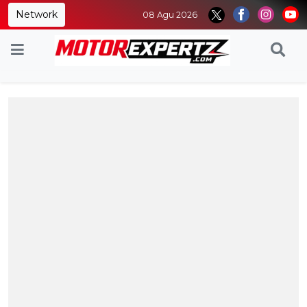
Network
08 Agu 2026