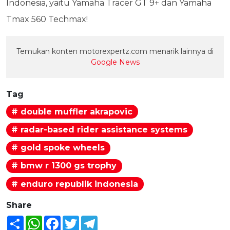
Indonesia, yaitu Yamaha Tracer GT 9+ dan Yamaha
Tmax 560 Techmax!
Temukan konten motorexpertz.com menarik lainnya di
Google News
Tag
# double muffler akrapovic
# radar-based rider assistance systems
# gold spoke wheels
# bmw r 1300 gs trophy
# enduro republik indonesia
Share
Share
WhatsApp
Facebook
Twitter
Telegram