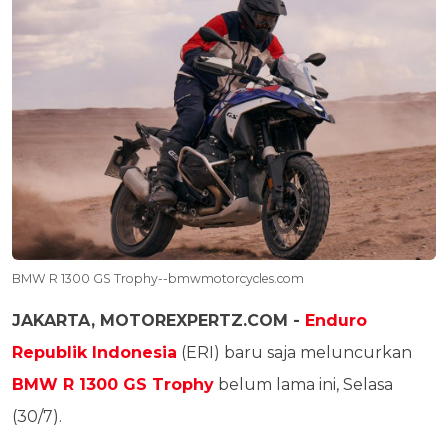
BMW R 1300 GS Trophy--bmwmotorcycles.com
JAKARTA, MOTOREXPERTZ.COM -
Enduro
Republik Indonesia
(ERI) baru saja meluncurkan
BMW R 1300 GS Trophy
belum lama ini, Selasa
(30/7).