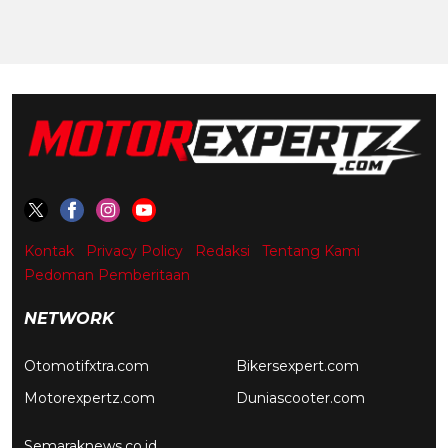
Kontak
Privacy Policy
Redaksi
Tentang Kami
Pedoman Pemberitaan
NETWORK
Otomotifxtra.com
Bikersexpert.com
Motorexpertz.com
Duniascooter.com
Semaraknews.co.id