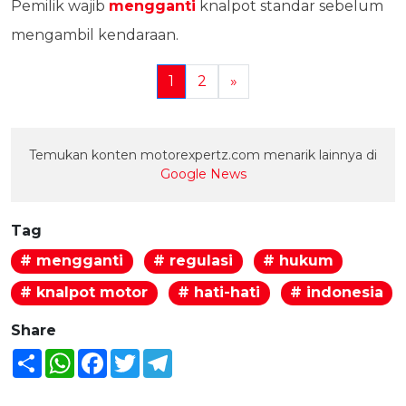
Pemilik wajib
mengganti
knalpot standar sebelum
mengambil kendaraan.
1
2
»
Temukan konten motorexpertz.com menarik lainnya di
Google News
Tag
# mengganti
# regulasi
# hukum
# knalpot motor
# hati-hati
# indonesia
Share
Share
WhatsApp
Facebook
Twitter
Telegram