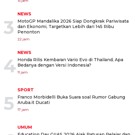
15 jam
NEWS
3
MotoGP Mandalika 2026 Siap Dongkrak Pariwisata
dan Ekonomi, Targetkan Lebih dari 145 Ribu
Penonton
22 jam
NEWS
4
Honda Rilis Kembaran Vario Evo di Thailand, Apa
Bedanya dengan Versi Indonesia?
11 jam
SPORT
5
Franco Morbidelli Buka Suara soal Rumor Gabung
Aruba.it Ducati
17 jam
UMUM
Education Day GIIAS 2026 Ajak Ratusan Pelajar dan