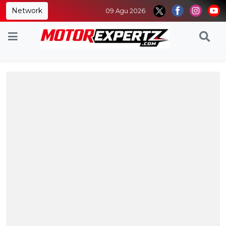
Network
09 Agu 2026