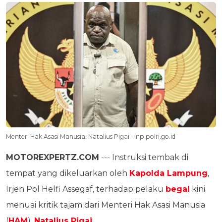
Menteri Hak Asasi Manusia, Natalius Pigai--inp.polri.go.id
MOTOREXPERTZ.COM
--- Instruksi tembak di
tempat yang dikeluarkan oleh
Kapolda Lampung
,
Irjen Pol Helfi Assegaf, terhadap pelaku
begal
kini
menuai kritik tajam dari Menteri Hak Asasi Manusia
(
HAM
),
Natalius Pigai
.