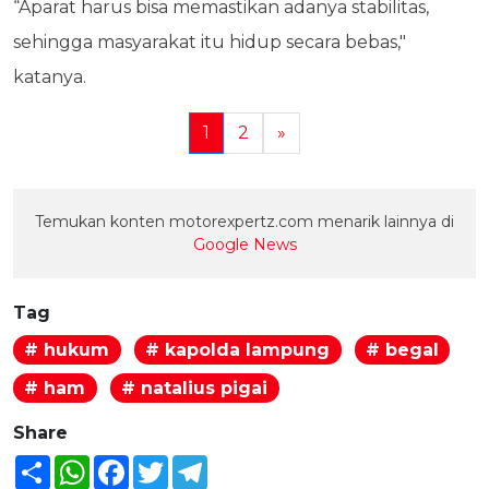
“Aparat harus bisa memastikan adanya stabilitas,
sehingga masyarakat itu hidup secara bebas,"
katanya.
1
2
»
Temukan konten motorexpertz.com menarik lainnya di
Google News
Tag
# hukum
# kapolda lampung
# begal
# ham
# natalius pigai
Share
Share
WhatsApp
Facebook
Twitter
Telegram