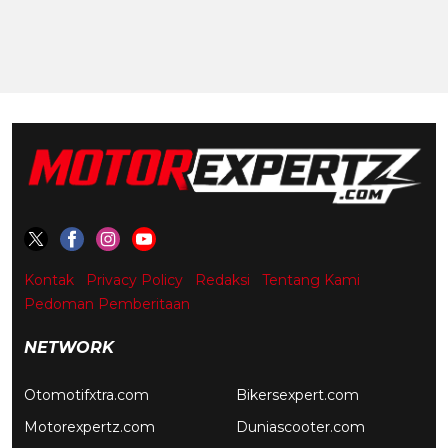
Kontak
Privacy Policy
Redaksi
Tentang Kami
Pedoman Pemberitaan
NETWORK
Otomotifxtra.com
Bikersexpert.com
Motorexpertz.com
Duniascooter.com