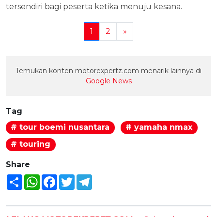
tersendiri bagi peserta ketika menuju kesana.
1
2
»
Temukan konten motorexpertz.com menarik lainnya di
Google News
Tag
# tour boemi nusantara
# yamaha nmax
# touring
Share
Share
WhatsApp
Facebook
Twitter
Telegram