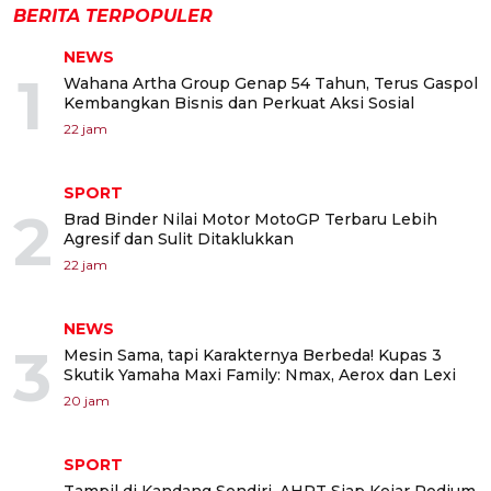
BERITA TERPOPULER
NEWS
1
Wahana Artha Group Genap 54 Tahun, Terus Gaspol
Kembangkan Bisnis dan Perkuat Aksi Sosial
22 jam
SPORT
2
Brad Binder Nilai Motor MotoGP Terbaru Lebih
Agresif dan Sulit Ditaklukkan
22 jam
NEWS
3
Mesin Sama, tapi Karakternya Berbeda! Kupas 3
Skutik Yamaha Maxi Family: Nmax, Aerox dan Lexi
20 jam
SPORT
Tampil di Kandang Sendiri, AHRT Siap Kejar Podium