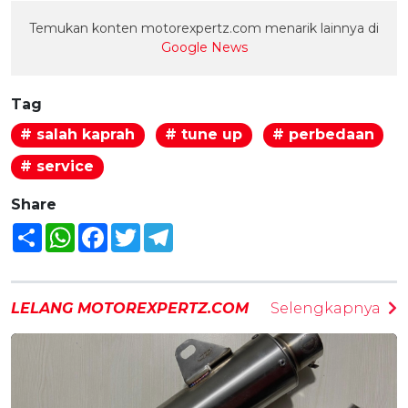
Temukan konten motorexpertz.com menarik lainnya di
Google News
Tag
# salah kaprah
# tune up
# perbedaan
# service
Share
Share
WhatsApp
Facebook
Twitter
Telegram
LELANG MOTOREXPERTZ.COM
Selengkapnya