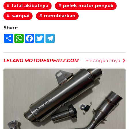
# fatal akibatnya
# pelek motor penyok
# sampai
# membiarkan
Share
Share
WhatsApp
Facebook
Twitter
Telegram
LELANG MOTOREXPERTZ.COM
Selengkapnya