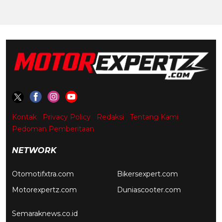
Kontak
Privacy Policy
Redaksi
Tentang Kami
Pedoman Pemberitaan
NETWORK
Otomotifxtra.com
Bikersexpert.com
Motorexpertz.com
Duniascooter.com
Semaraknews.co.id