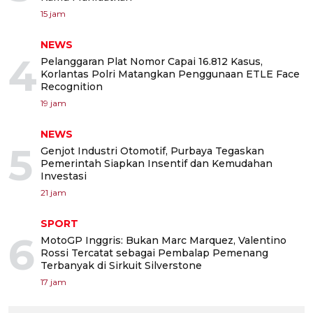
15 jam
NEWS
4
Pelanggaran Plat Nomor Capai 16.812 Kasus,
Korlantas Polri Matangkan Penggunaan ETLE Face
Recognition
19 jam
NEWS
5
Genjot Industri Otomotif, Purbaya Tegaskan
Pemerintah Siapkan Insentif dan Kemudahan
Investasi
21 jam
SPORT
6
MotoGP Inggris: Bukan Marc Marquez, Valentino
Rossi Tercatat sebagai Pembalap Pemenang
Terbanyak di Sirkuit Silverstone
17 jam