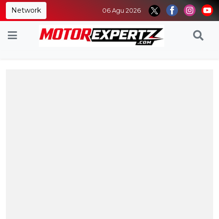
Network
06 Agu 2026