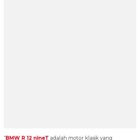
“
BMW R 12 nineT
adalah motor klasik yang