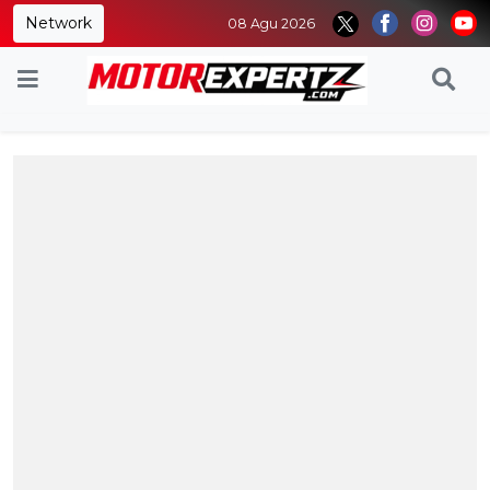
Network
08 Agu 2026