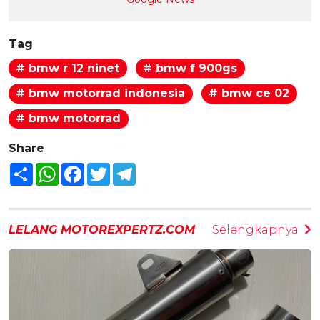
Tag
# bmw r 12 ninet
# bmw f 900gs
# bmw motorrad indonesia
# bmw ce 02
# bmw motorrad
Share
Share
WhatsApp
Facebook
Twitter
Telegram
LELANG MOTOREXPERTZ.COM
Selengkapnya