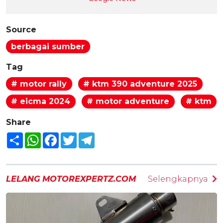
Source
berbagai sumber
Tag
# motor rally
# ktm 390 adventure 2025
# eicma 2024
# motor adventure
# ktm
Share
Share
WhatsApp
Facebook
Twitter
Telegram
LELANG MOTOREXPERTZ.COM
Selengkapnya