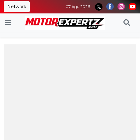
Network
07 Agu 2026