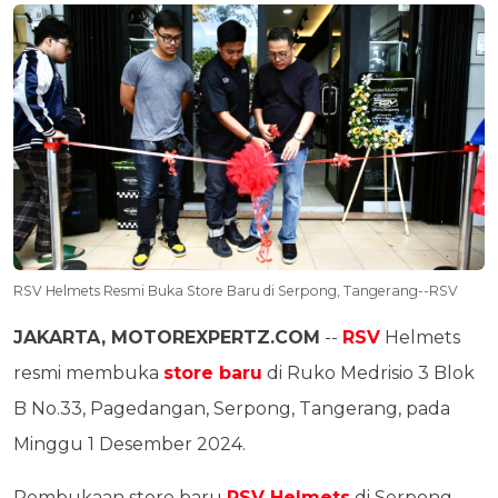
RSV Helmets Resmi Buka Store Baru di Serpong, Tangerang--RSV
JAKARTA, MOTOREXPERTZ.COM
--
RSV
Helmets
resmi membuka
store baru
di Ruko Medrisio 3 Blok
B No.33, Pagedangan, Serpong, Tangerang, pada
Minggu 1 Desember 2024.
Pembukaan store baru
RSV Helmets
di Serpong