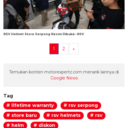
RSV Helmet Store Serpong Resmi Dibuka--RSV
1
2
»
Temukan konten motorexpertz.com menarik lainnya di
Google News
Tag
# lifetime warranty
# rsv serpong
# store baru
# rsv helmets
# rsv
# helm
# diskon