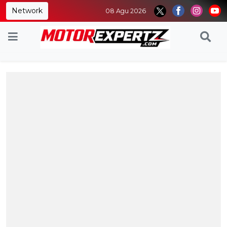
Network
08 Agu 2026