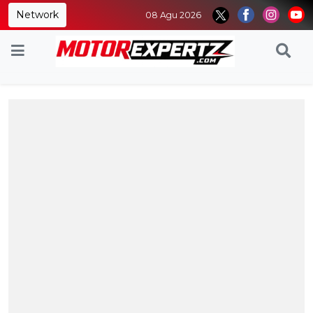
Network
08 Agu 2026