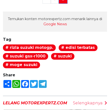
Temukan konten motorexpertz.com menarik lainnya di
Google News
Tag
# rizla suzuki motogp.
# edisi terbatas
# suzuki gsx-r1000
# suzuki
# moge suzuki
Share
Share
WhatsApp
Facebook
Twitter
Telegram
LELANG MOTOREXPERTZ.COM
Selengkapnya