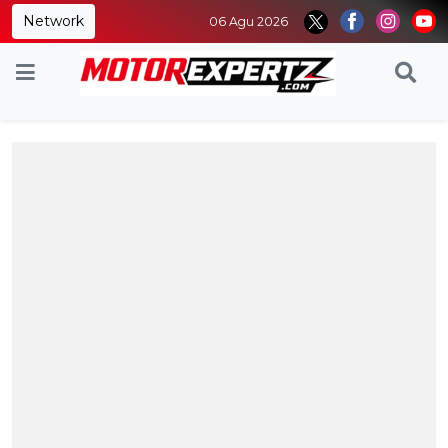
Network
06 Agu 2026