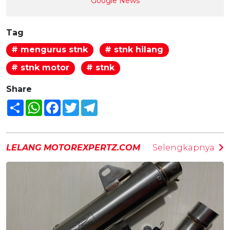
Google News
Tag
# mengurus stnk
# stnk hilang
# stnk motor
# stnk
Share
Share
WhatsApp
Facebook
Twitter
Telegram
LELANG MOTOREXPERTZ.COM
Selengkapnya