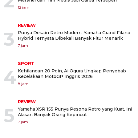
2
Marshal dan Tim Medis Jadi Garda Terdepan
12 jam
REVIEW
3
Punya Desain Retro Modern, Yamaha Grand Filano
Hybrid Ternyata Dibekali Banyak Fitur Menarik
7 jam
SPORT
4
Kehilangan 20 Poin, Ai Ogura Ungkap Penyebab
Kecelakaan MotoGP Inggris 2026
8 jam
REVIEW
5
Yamaha XSR 155 Punya Pesona Retro yang Kuat, Ini
Alasan Banyak Orang Kepincut
7 jam