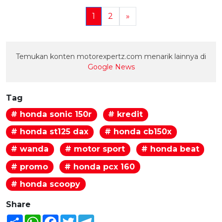
1
2
»
Temukan konten motorexpertz.com menarik lainnya di
Google News
Tag
# honda sonic 150r
# kredit
# honda st125 dax
# honda cb150x
# wanda
# motor sport
# honda beat
# promo
# honda pcx 160
# honda scoopy
Share
Share
WhatsApp
Facebook
Twitter
Telegram