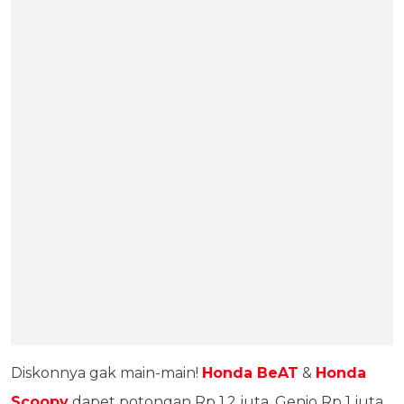
Diskonnya gak main-main!
Honda BeAT
&
Honda
Scoopy
dapet potongan Rp 1,2 juta, Genio Rp 1 juta,