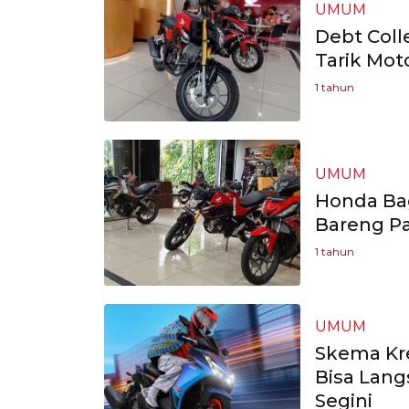
UMUM
Debt Coll
Tarik Mot
1 tahun
UMUM
Honda Ba
Bareng Pa
1 tahun
UMUM
Skema Kr
Bisa Lang
Segini