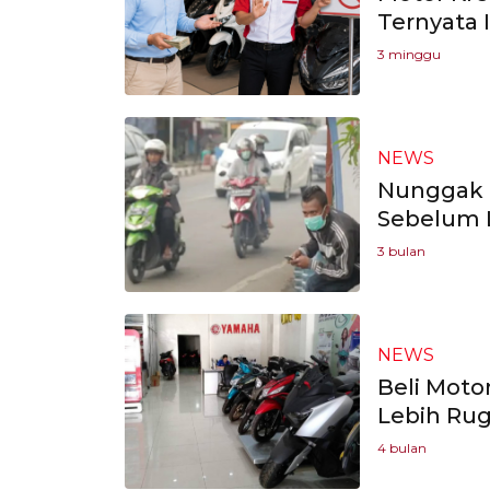
Ternyata I
3 minggu
NEWS
Nunggak B
Sebelum 
3 bulan
NEWS
Beli Moto
Lebih Rug
4 bulan