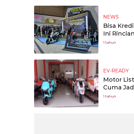
NEWS
Bisa Kred
Ini Rincia
1 tahun
EV-READY
Motor Lis
Cuma Jadi
1 tahun