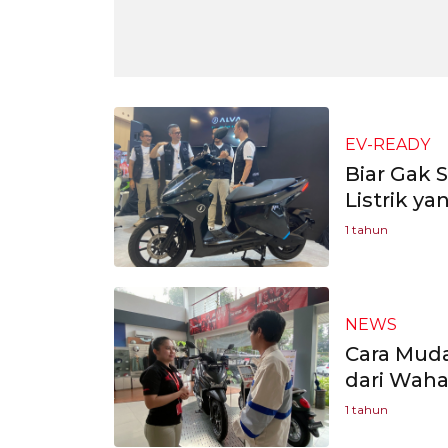
EV-READY
Biar Gak S
Listrik ya
1 tahun
NEWS
Cara Muda
dari Wah
1 tahun