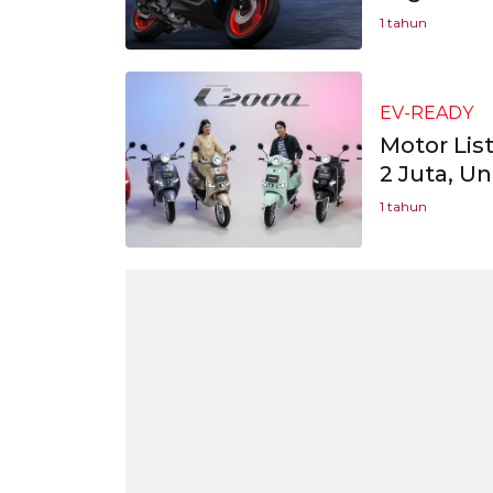
1 tahun
EV-READY
Motor Lis
2 Juta, Un
1 tahun