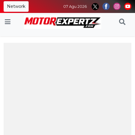
Network
07 Agu 2026