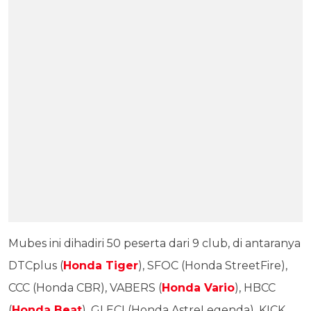
Mubes ini dihadiri 50 peserta dari 9 club, di antaranya
DTCplus (
Honda Tiger
), SFOC (Honda StreetFire),
CCC (Honda CBR), VABERS (
Honda Vario
), HBCC
(
Honda Beat
), GLECI (Honda AstreLegenda), KICK