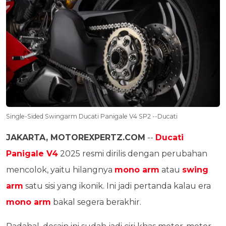
Single-Sided Swingarm Ducati Panigale V4 SP2 --Ducati
JAKARTA, MOTOREXPERTZ.COM
--
Ducati
Panigale V4
2025 resmi dirilis dengan perubahan
mencolok, yaitu hilangnya
mono arm
atau
swing
arm
satu sisi yang ikonik. Ini jadi pertanda kalau era
mono arm
bakal segera berakhir.