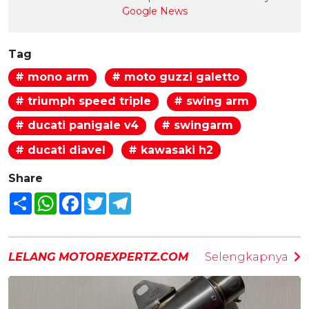
Google News
Tag
# mono arm
# moto guzzi galetto
# triumph speed triple
# swing arm
# ducati panigale v4
# swingarm
# ducati diavel
# kawasaki h2
Share
Share
WhatsApp
Facebook
Twitter
Telegram
LELANG MOTOREXPERTZ.COM
Selengkapnya