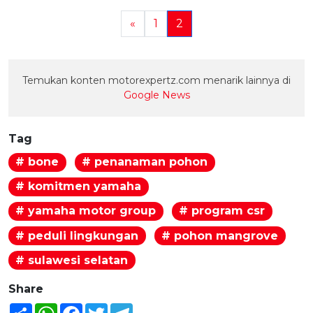
«
1
2
Temukan konten motorexpertz.com menarik lainnya di
Google News
Tag
# bone
# penanaman pohon
# komitmen yamaha
# yamaha motor group
# program csr
# peduli lingkungan
# pohon mangrove
# sulawesi selatan
Share
Share
WhatsApp
Facebook
Twitter
Telegram